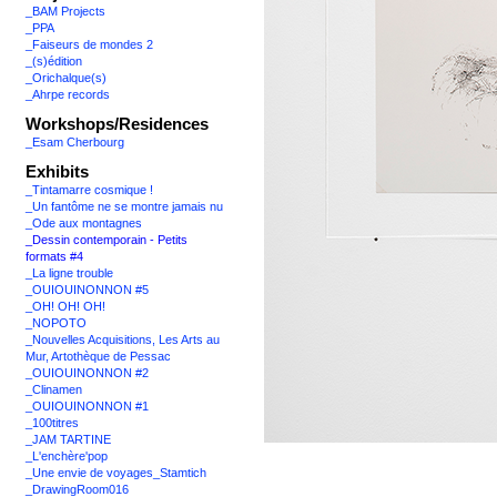
_BAM Projects
_PPA
_Faiseurs de mondes 2
_(s)édition
_Orichalque(s)
_Ahrpe records
Workshops/Residences
_Esam Cherbourg
Exhibits
_Tintamarre cosmique !
_Un fantôme ne se montre jamais nu
_Ode aux montagnes
_Dessin contemporain - Petits
formats #4
_La ligne trouble
_OUIOUINONNON #5
_OH! OH! OH!
_NOPOTO
_Nouvelles Acquisitions, Les Arts au
Mur, Artothèque de Pessac
_OUIOUINONNON #2
_Clinamen
_OUIOUINONNON #1
_100titres
_JAM TARTINE
_L'enchère'pop
_Une envie de voyages_Stamtich
_DrawingRoom016