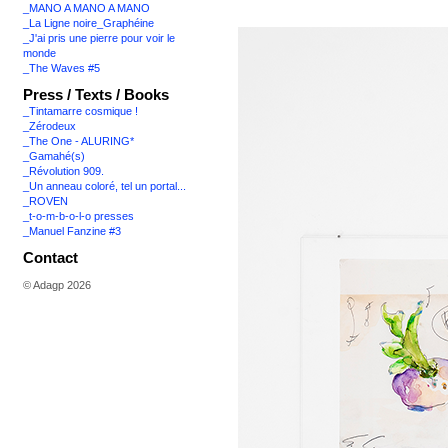
_MANO A MANO A MANO
_La Ligne noire_Graphéine
_J'ai pris une pierre pour voir le
monde
_The Waves #5
Press / Texts / Books
_Tintamarre cosmique !
_Zérodeux
_The One - ALURING*
_Gamahé(s)
_Révolution 909.
_Un anneau coloré, tel un portal...
_ROVEN
_t-o-m-b-o-l-o presses
_Manuel Fanzine #3
Contact
© Adagp 2026