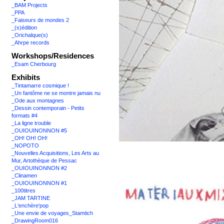
_BAM Projects
_PPA
_Faiseurs de mondes 2
_(s)édition
_Orichalque(s)
_Ahrpe records
Workshops/Residences
_Esam Cherbourg
Exhibits
_Tintamarre cosmique !
_Un fantôme ne se montre jamais nu
_Ode aux montagnes
_Dessin contemporain - Petits
formats #4
_La ligne trouble
_OUIOUINONNON #5
_OH! OH! OH!
_NOPOTO
_Nouvelles Acquisitions, Les Arts au
Mur, Artothèque de Pessac
_OUIOUINONNON #2
_Clinamen
_OUIOUINONNON #1
_100titres
_JAM TARTINE
_L'enchère'pop
_Une envie de voyages_Stamtich
_DrawingRoom016