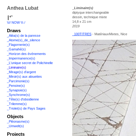
Anthea Lubat
_
Liminaire(s)
diptyque interchangeable
∣°`
dessin, technique mixte
14,8 x 21 cm
\\// NOW \\\ /
2019
Draws
_100TITRES
- MatériauxMixtes, Nice
_Aléa(s) de la paresse
_Atome(s)_de_silence
_Flagornerie(s)
_Gamahé(s)
_Horizon des événements
_Impermanence(s)
_L'unique secret de Polichinelle
_Liminaire(s)
_Mirage(s) d'argent
_Miroir(s) aux alouettes
_Parcimonie(s)
_Pensine(s)
_Synapsie(s)
_Synchrome(s)
_Tête(s) d'obsidienne
_Trilemme(s)
_Triolet(s) de Pays Sages
Objects
_Pléonasme(s)
_Umwelt(s)
Projects