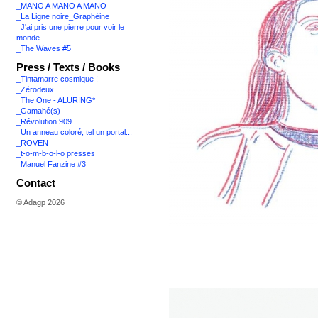
_MANO A MANO A MANO
_La Ligne noire_Graphéine
_J'ai pris une pierre pour voir le
monde
_The Waves #5
Press / Texts / Books
_Tintamarre cosmique !
_Zérodeux
_The One - ALURING*
_Gamahé(s)
_Révolution 909.
_Un anneau coloré, tel un portal...
_ROVEN
_t-o-m-b-o-l-o presses
_Manuel Fanzine #3
Contact
© Adagp 2026