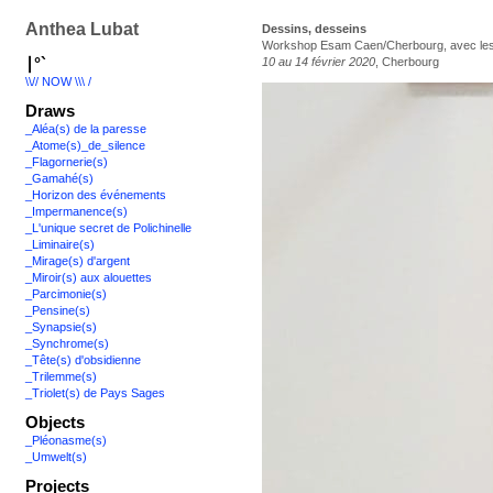
Anthea Lubat
Dessins, desseins
Workshop Esam Caen/Cherbourg, avec les 
∣°`
10 au 14 février 2020
, Cherbourg
\\// NOW \\\ /
Draws
_Aléa(s) de la paresse
_Atome(s)_de_silence
_Flagornerie(s)
_Gamahé(s)
_Horizon des événements
_Impermanence(s)
_L'unique secret de Polichinelle
_Liminaire(s)
_Mirage(s) d'argent
_Miroir(s) aux alouettes
_Parcimonie(s)
_Pensine(s)
_Synapsie(s)
_Synchrome(s)
_Tête(s) d'obsidienne
_Trilemme(s)
_Triolet(s) de Pays Sages
Objects
_Pléonasme(s)
_Umwelt(s)
Projects