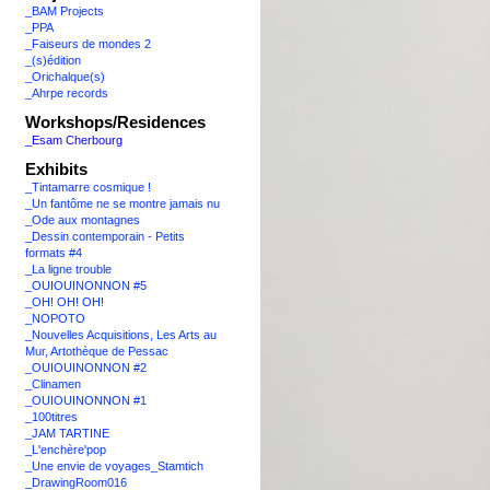
_BAM Projects
_PPA
_Faiseurs de mondes 2
_(s)édition
_Orichalque(s)
_Ahrpe records
Workshops/Residences
_Esam Cherbourg
Exhibits
_Tintamarre cosmique !
_Un fantôme ne se montre jamais nu
_Ode aux montagnes
_Dessin contemporain - Petits
formats #4
_La ligne trouble
_OUIOUINONNON #5
_OH! OH! OH!
_NOPOTO
_Nouvelles Acquisitions, Les Arts au
Mur, Artothèque de Pessac
_OUIOUINONNON #2
_Clinamen
_OUIOUINONNON #1
_100titres
_JAM TARTINE
_L'enchère'pop
_Une envie de voyages_Stamtich
_DrawingRoom016