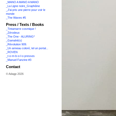
_MANO A MANO A MANO
_La Ligne noire_Graphéine
_J'ai pris une pierre pour voir le
monde
_The Waves #5
Press / Texts / Books
_Tintamarre cosmique !
_Zérodeux
_The One - ALURING*
_Gamahé(s)
_Révolution 909.
_Un anneau coloré, tel un portal...
_ROVEN
_t-o-m-b-o-l-o presses
_Manuel Fanzine #3
Contact
© Adagp 2026